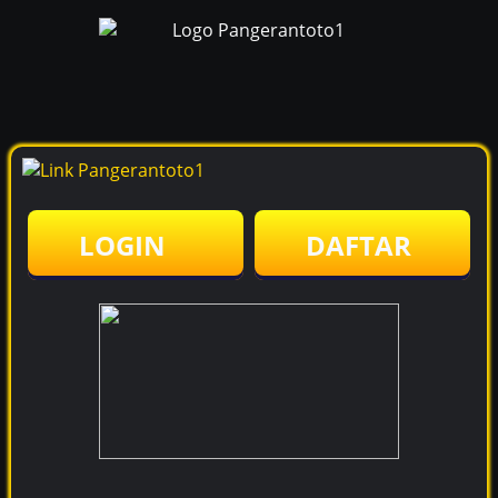
LOGIN
DAFTAR