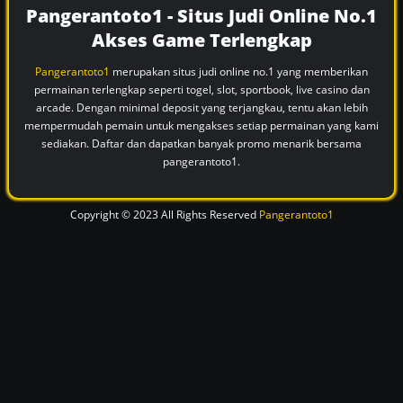
Pangerantoto1 - Situs Judi Online No.1
Akses Game Terlengkap
Pangerantoto1
merupakan situs judi online no.1 yang memberikan
permainan terlengkap seperti togel, slot, sportbook, live casino dan
arcade. Dengan minimal deposit yang terjangkau, tentu akan lebih
mempermudah pemain untuk mengakses setiap permainan yang kami
sediakan. Daftar dan dapatkan banyak promo menarik bersama
pangerantoto1.
Copyright © 2023 All Rights Reserved
Pangerantoto1